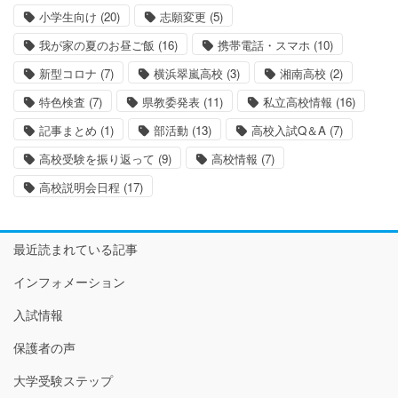
小学生向け
(20)
志願変更
(5)
我が家の夏のお昼ご飯
(16)
携帯電話・スマホ
(10)
新型コロナ
(7)
横浜翠嵐高校
(3)
湘南高校
(2)
特色検査
(7)
県教委発表
(11)
私立高校情報
(16)
記事まとめ
(1)
部活動
(13)
高校入試Q＆A
(7)
高校受験を振り返って
(9)
高校情報
(7)
高校説明会日程
(17)
最近読まれている記事
インフォメーション
入試情報
保護者の声
大学受験ステップ