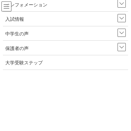
インフォメーション
コ
ナ
入試情報
HOME
中学生の声
ン
ビ
新中１生におすすめの記事まとめ【中学進学準備】
テ
ゲ
中学生の声
ン
ー
2024年1月25日
/ 最終更新日時 :
2024年1月25日
ツ
シ
保護者の声
中学生の声
へ
ョ
ス
ン
新中１生におすすめの記事まとめ
大学受験ステップ
キ
に
【中学進学準備】
ッ
移
プ
動
Facebook
Hatena