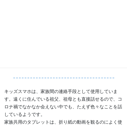
（小６／新体操きれいさん）
最近は友達と映画を観に行ったりすることもあるので、連
絡をとりあったり、遊ぶ約束をしたりするのにスマホが役
立っています。遅くまで使わないように時間は制限してい
ます。
（小６／マッキーさん）
キッズスマホは、家族間の連絡手段として使用していま
す。遠くに住んでいる祖父、祖母とも直接話せるので、コ
ロナ禍でなかなか会えない中でも、たえず色々なことを話
しているようです。
家族共用のタブレットは、折り紙の動画を観るのによく使