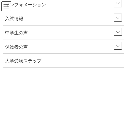
インフォメーション
コ
ナ
入試情報
HOME
保護者の声
ン
ビ
小学生のケータイ＆スマホルール・活用法【保護者からのおたより】
テ
ゲ
中学生の声
ン
ー
2021年12月28日
/ 最終更新日時 :
2021年12月28日
ツ
シ
保護者の声
保護者の声
へ
ョ
ス
ン
小学生のケータイ＆スマホルー
大学受験ステップ
キ
に
ル・活用法【保護者からのおたよ
ッ
移
プ
動
り】
Facebook
Hatena
1
今回は、ステップの小５・小６塾生の保護者の皆さんから
いただいた、ご家庭でのスマホや携帯電話のルール、活用