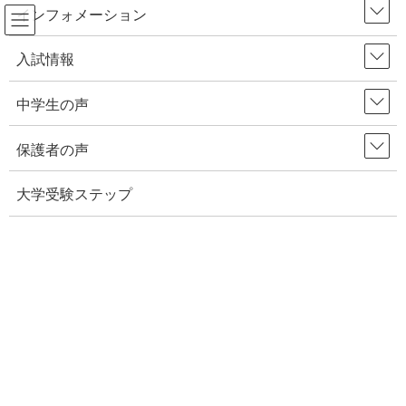
インフォメーション
コ
ナ
入試情報
HOME
携帯電話・スマホ
ン
ビ
テ
ゲ
中学生の声
ン
ー
ツ
シ
保護者の声
へ
ョ
ス
ン
大学受験ステップ
キ
に
ッ
移
プ
動
2024年12月18日
インフォメーション
小学生にLINEは使わせている？友達とのやり