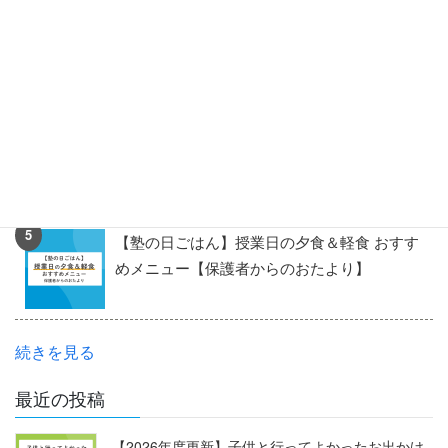
【特色検査2026】模範解答・配点・解説（ス
テップ作成）-神奈川県公立高校入試-
私立高校の内申基準の加点項目について解説
【2025年度入試版】（高校入試Q＆A）
【塾の日ごはん】授業日の夕食＆軽食 おすす
めメニュー【保護者からのおたより】
続きを見る
最近の投稿
【2026年度更新】子供と行ってよかったお出かけ