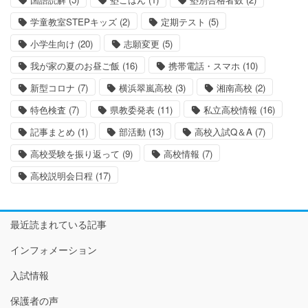
学童教室STEPキッズ
(2)
定期テスト
(5)
小学生向け
(20)
志願変更
(5)
我が家の夏のお昼ご飯
(16)
携帯電話・スマホ
(10)
新型コロナ
(7)
横浜翠嵐高校
(3)
湘南高校
(2)
特色検査
(7)
県教委発表
(11)
私立高校情報
(16)
記事まとめ
(1)
部活動
(13)
高校入試Q＆A
(7)
高校受験を振り返って
(9)
高校情報
(7)
高校説明会日程
(17)
最近読まれている記事
インフォメーション
入試情報
保護者の声