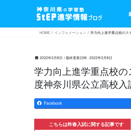
コ
ナ
ン
ビ
テ
ゲ
ン
ー
ツ
シ
HOME
インフォメーション
学力向上進学重点校のステ
へ
ョ
ス
ン
キ
に
2022年3月8日
/ 最終更新日時 :
2022年3月8日
ッ
移
プ
動
学力向上進学重点校のス
度神奈川県公立高校入
Facebook
こちらは昨春入試に関する記事です