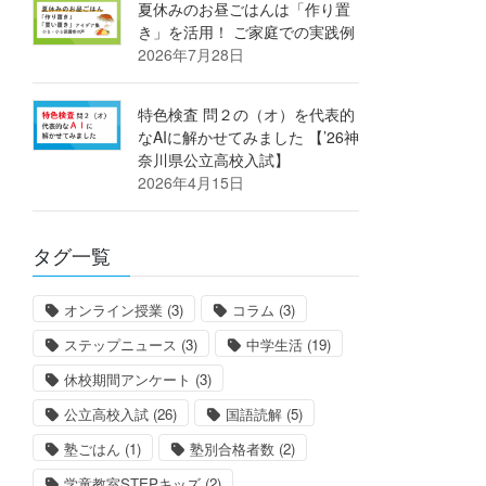
夏休みのお昼ごはんは「作り置
き」を活用！ ご家庭での実践例
2026年7月28日
特色検査 問２の（オ）を代表的
なAIに解かせてみました 【’26神
奈川県公立高校入試】
2026年4月15日
タグ一覧
オンライン授業
(3)
コラム
(3)
ステップニュース
(3)
中学生活
(19)
休校期間アンケート
(3)
公立高校入試
(26)
国語読解
(5)
塾ごはん
(1)
塾別合格者数
(2)
学童教室STEPキッズ
(2)