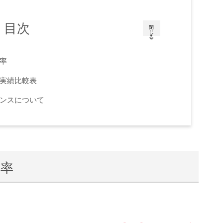
目次
閉
じ
る
率
実績比較表
ンスについて
格率