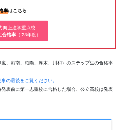
は
！
格率
こちら
力向上進学重点校
生
（’23年度）
合格率
翠嵐、湘南、柏陽、厚木、川和）のステップ生の合格率
記事の最後をご覧ください。
格発表前に第一志望校に合格した場合、公立高校は発表