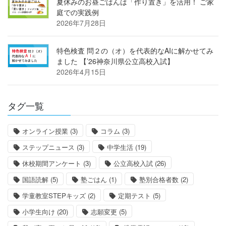
夏休みのお昼ごはんは「作り置き」を活用！ ご家
庭での実践例
2026年7月28日
特色検査 問２の（オ）を代表的なAIに解かせてみ
ました 【’26神奈川県公立高校入試】
2026年4月15日
タグ一覧
オンライン授業
(3)
コラム
(3)
ステップニュース
(3)
中学生活
(19)
休校期間アンケート
(3)
公立高校入試
(26)
国語読解
(5)
塾ごはん
(1)
塾別合格者数
(2)
学童教室STEPキッズ
(2)
定期テスト
(5)
小学生向け
(20)
志願変更
(5)