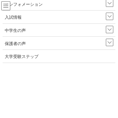
インフォメーション
コ
ナ
入試情報
HOME
オンライン授業
ン
ビ
テ
ゲ
中学生の声
ン
ー
ツ
シ
保護者の声
へ
ョ
ス
ン
大学受験ステップ
キ
に
ッ
移
プ
動
2020年6月8日
保護者の声
【小中学部・保護者の声】休校期間を振り返