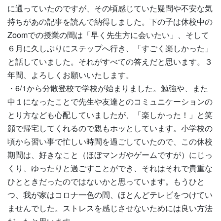
に通っていたのですが、その頃感じていた疑問や不安な気
持ちがあの記事を読んで納得しました。下の子は休校中の
Zoomでの授業の間は「早く先生方に会いたい」、そして
６月に久しぶりにステップへ行き、「すごく楽しかった」
と話していました。それがすべての答えだと思います。３
年間、よろしくお願いいたします。
・6/1から分散登校で学校が始まりました。勉強や、また
中１になったことで先生や友達とのコミュニケーションの
とり方なども心配していましたが、「楽しかった！」と笑
顔で帰宅してくれるので親もホッとしています。小学校の
頃から習い事で忙しい時間を過ごしていたので、この休校
期間は、好きなこと（ほぼマンガやゲームですが）にじっ
くり、ゆったりと過ごすことができ、それはそれで貴重な
ひとときだったのではないかと思っています。もうひと
つ、我が家はコロナ一色の間、ほとんどテレビをつけてい
ませんでした。ストレスを感じさせないためには良い方法