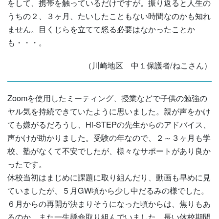
をして、携帯を触っているだけですが。振り返ると人生の
うちの２、３ヶ月、たいしたこともない時間なのかも知れ
ません。目くじらを立てて怒る必要はなかったことか
も・・・。
（川崎地区 中１保護者/ねこさん）
Zoomを使用したミーティング、授業などで子供の勉強の
ヤル気を持続できていたように思いました。親が声をかけ
ても嫌がるだろうし、Hi-STEPの先生からのアドバイス、
声かけが助かりました。受験の年なので、２～３ヶ月も学
校、塾がなくて不安でしたが、様々なサポートがあり良か
ったです。
休校当初はまじめに課題に取り組んだり、動画も早めに見
ていましたが、５月GW頃から少し中だるみの様でした。
６月からの再開が決まりそうになった頃からは、焦りもあ
るのか、また一生懸命取り組んでいました。長い休校期間