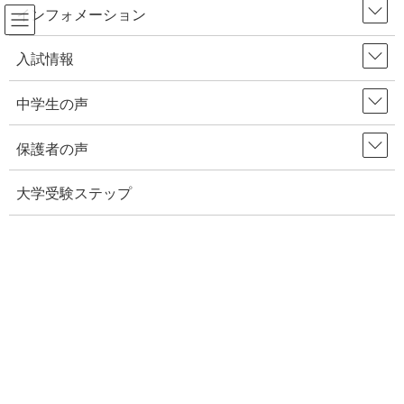
インフォメーション
コ
ナ
入試情報
HOME
保護者の声
ン
ビ
【小中学部・保護者の声】休校期間を振り返って思うこと＆ステップのオ
ンライン授業について
テ
ゲ
中学生の声
ン
ー
ツ
シ
保護者の声
2020年6月8日
/ 最終更新日時 :
2020年6月8日
へ
ョ
保護者の声
ス
ン
大学受験ステップ
【小中学部・保護者の声】休校期間
キ
に
ッ
移
を振り返って思うこと＆ステップ
プ
動
のオンライン授業について
Facebook
Hatena
新型コロナウイルスの感染拡大に伴う緊急事態宣言を受