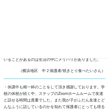
す。時には授業でない動画もあり、親子共々楽しませて頂
きました。対面授業も始まり、違う意味で大変だと思いま
す。制約の多い中、ありがとうございます。１つ言えるの
は、ステップに入っていて本当に良かったということで
す。学校からの課題はもちろんありましたが、ステップか
らの授業動画配信、そして何より時間が決められていた
Zoomミーティング、授業、自習室、曜日感覚、時間感覚
が失われがちな毎日で、何かひとつでも時間が決められて
いることがあるのは生活の中にメリハリがありました。
（横浜地区 中２保護者/焼きとり食べたいさん）
・休講中も精一杯のことをして頂き感謝しております。学
校の休校が続く中、ステップのZoomホームルームで友達
と話せる時間は貴重でした。また我が子がふだん友達とど
んなふうに話しているのかを知れて保護者にとっても得る