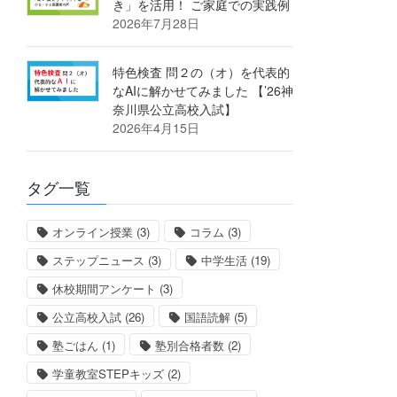
き」を活用！ ご家庭での実践例
2026年7月28日
特色検査 問２の（オ）を代表的
なAIに解かせてみました 【’26神
奈川県公立高校入試】
2026年4月15日
タグ一覧
オンライン授業
(3)
コラム
(3)
ステップニュース
(3)
中学生活
(19)
休校期間アンケート
(3)
公立高校入試
(26)
国語読解
(5)
塾ごはん
(1)
塾別合格者数
(2)
学童教室STEPキッズ
(2)