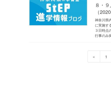
８・９
（20
神奈川県
に実施す
３日時点
行事のみ掲
投
固
«
1
稿
定
の
ペ
ー
ペ
ジ
ー
ジ
送
り