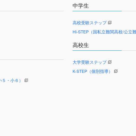
中学生
高校受験ステップ
Hi-STEP（国私立難関高校/公
高校生
大学受験ステップ
K-STEP（個別指導）
（小５・小６）