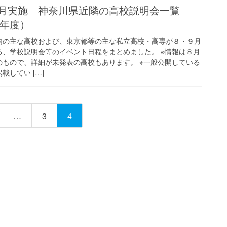
月実施 神奈川県近隣の高校説明会一覧
20年度）
内の主な高校および、東京都等の主な私立高校・高専が８・９月
る、学校説明会等のイベント日程をまとめました。 ※情報は８月
のもので、詳細が未発表の高校もあります。 ※一般公開している
載してい […]
固
固
…
3
4
定
定
ペ
ペ
ー
ー
ジ
ジ