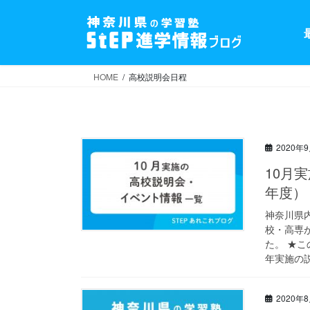
コ
ナ
ン
ビ
テ
ゲ
ン
ー
ツ
シ
HOME
高校説明会日程
へ
ョ
ス
ン
キ
に
ッ
移
2020年
プ
動
10月
年度
神奈川県
校・高専
た。 ★こ
年実施の説
2020年