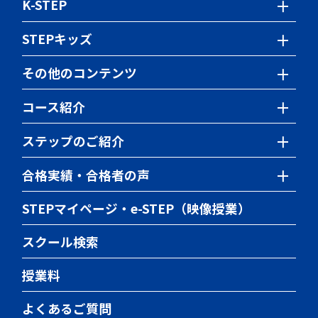
K-STEP
ステップの特色検査対策
時間割・満席情報
Webパンフレット
サポート体制
Webパンフレット
STEPキッズ
サポート体制
スクール定員情報
短期集中講座
スクール定員情報
STEP Junior Labo
その他のコンテンツ
東大対策講座
サイエンス教室
開催中の模試・イベント
東京科学大対策講座
コース紹介
神奈川県公立高校入試の仕組み
TEAP対策講座
小学生のコース一覧
ステップのご紹介
神奈川県私立高校入試の仕組み
英検対策講座
中学生のコース一覧
入会までの流れ
合格実績・合格者の声
英文法クエスト
推薦・総合型選抜対策
高校生のコース一覧
受付中の体験・入会説明会
公立高校合格実績
世界史クエスト
STEPマイページ・e-STEP（映像授業）
国私立高校合格実績
日本史クエスト
スクール検索
高校受験合格者の声
授業料
県立中高一貫校合格実績
県立中高一貫校合格者の声
よくあるご質問