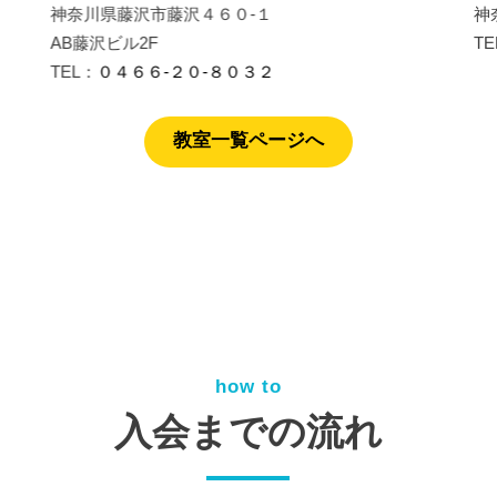
神奈川県藤沢市藤沢４６０-１
神
AB藤沢ビル2F
T
TEL：
０４６６-２０-８０３２
教室一覧ページへ
how to
入会までの流れ