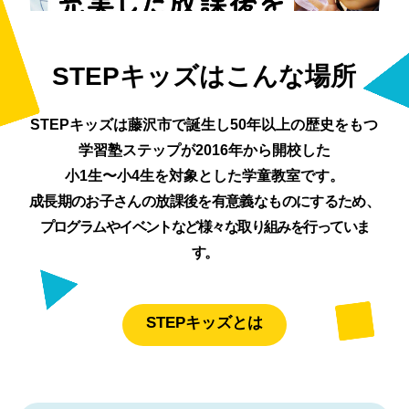
費用
STEPキッズはこんな場所
お問い合わせ
STEPキッズは藤沢市で誕生し50年以上の歴史をもつ
学習塾ステップが
2016年から開校した
学習塾ステップ
採用情報
会社情報
小1生〜小4生を対象とした学童教室です。
IR情報
プライバシーポリシー
成長期のお子さんの放課後を有意義なものにするため、
プログラムやイベントなど様々な取り組みを行っていま
閉じる
す。
STEPキッズとは