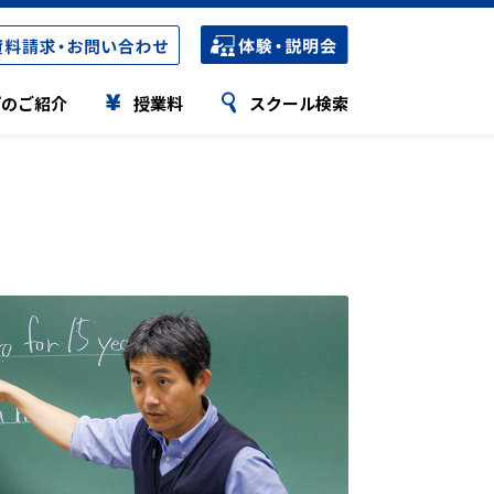
プのご紹介
授業料
スクール検索
Hi-STEP
Hi-STEP
K-STEP
合格実績・合格者の声
小学生の授業について
小学生の授業について
サポート体制
公立高校合格実績
中学生の授業について
中学生の授業について
短期集中講座
公立高校 合格実績比較表
特別講座
特別講座
国私立高校合格実績
ステップの特色検査対策
ステップの特色検査対策
高校受験合格者の声
Webパンフレット
Webパンフレット
県立中高一貫校合格実績
スクール定員情報
スクール定員情報
県立中高一貫校合格者の声
大学受験合格実績
STEPキッズ
大学受験合格者の声