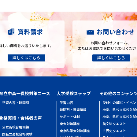
お問い合わせフォーム、
詳しい資料をお送りいたします。
またはお電話でお問い合わせくださ
県立中高一貫校対策コース
大学受験ステップ
その他のコンテン
学習内容・時間割
学習内容
受付中の模試・イベン
時間割・満席情報
神奈川県公立高校入試
サポート体制
神奈川県私立高校入試
合格実績・合格者の声
東大対策講座
英文法クエスト
公立高校合格実績
東京科学大対策講座
世界史クエスト
国私立高校合格実績