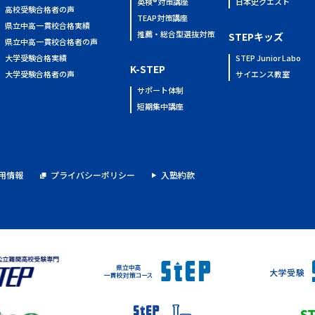
英検®対策講座
日本史クエスト
高校受験合格者の声
TEAP対策講座
県立中高一貫校合格実績
推薦・総合型選抜対策
STEPキッズ
県立中高一貫校合格者の声
大学受験合格実績
STEP Junior Labo
K-STEP
大学受験合格者の声
サイエンス教室
サポート体制
短期集中講座
用情報
プライバシーポリシー
入塾約款
S