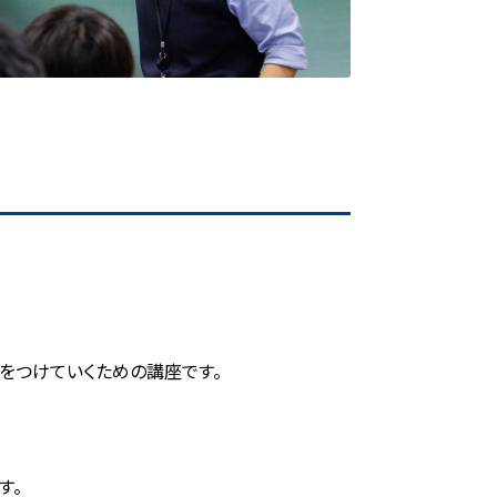
STEP Junior Labo
その他のコンテンツ
サイエンス教室
受付中の模試・イベント
神奈川県公立高校入試の仕組み
神奈川県私立高校入試の仕組み
英文法クエスト
世界史クエスト
日本史クエスト
をつけていくための講座です。
す。