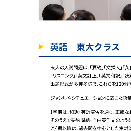
STEPキッズの「プロ
ダンス、英検講座（3級・
講座を開講しています
英語 東大クラス
STEP
月1回120分の実験を
サイエンス教室
本格的な理科実験教室
東大の入試問題は、「要約」「文挿入」「英
「リスニング」「英文訂正」「英文和訳」「読
出題形式が多種多様で、これらを120分
ジャンルやシチュエーションに応じた語
1学期は、和訳・英訳演習を通じ、正確な
そのうえで要約問題・自由英作文のよう
2学期以降は、過去問を中心とした実戦