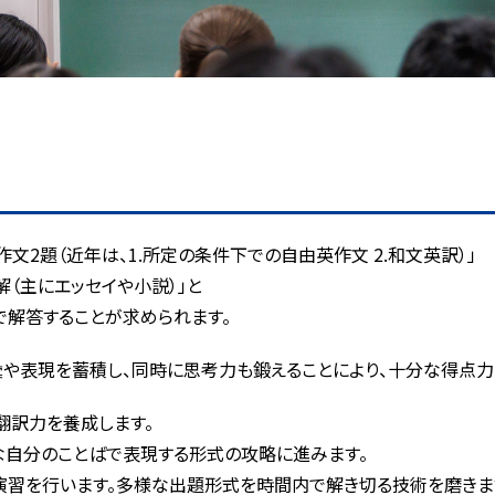
授業料
県立中高一貫校対策コース
高校受験ステップ
学習内容・時間割
グラム」にのみ、参加するコースです。
Hi-STEP
県立中高一貫校対策コース
大学受験ステップ
4級）、音楽、フルートの
。
K-STEP
よくあるご質問
、年間12回実施する
お知らせ
です。
作文2題（近年は、1.所定の条件下での自由英作文 2.和文英訳）」
資料請求・お問い合わせ
解（主にエッセイや小説）」と
で解答することが求められます。
彙や表現を蓄積し、同時に思考力も鍛えることにより、十分な得点力
翻訳力を養成します。
な自分のことばで表現する形式の攻略に進みます。
演習を行います。多様な出題形式を時間内で解き切る技術を磨きま