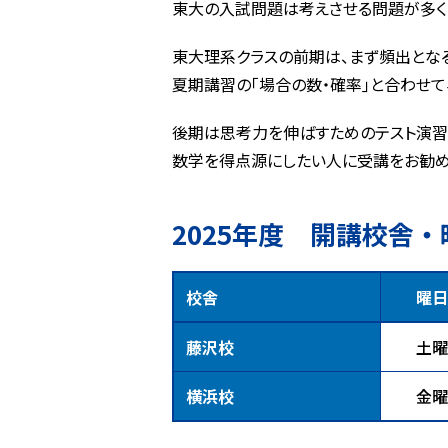
東大の入試問題は考えさせる問題が多く
東大理系クラスの前期は、まず頻出となる
夏期講習の｢場合の数・確率｣と合わせ
後期は思考力を伸ばすためのテスト演習
数学を得点源にしたい人に受講をお勧めし
2025年度 開講校舎・
校舎
曜日
藤沢校
土曜
横浜校
金曜