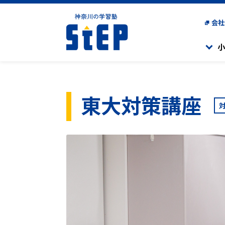
会社
小
小学生のコース一覧
中学生のコース一覧
高校生のコース一覧
東大対策講座
高校生活と志望大学現
楽しく学び、「勉強が好
高校受験に向けた学習
現役高校生対象の集団
一人ひとりに合わせた
「学ぶことのおもしろ
難関校受験に対応した
学習をサポートする個
県立中高
県立中高一貫校（相模
海外にお住まいの方
海外在住生クラス
一貫校対策コース
受検を目指すコースで
高校進学を目指す生徒
小学1年生～4年生を