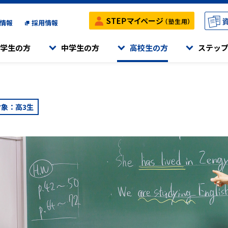
情報
採用情報
学生の方
中学生の方
高校生の方
ステッ
メニュー
メニュー
メニュー
メニュー
役合格の両立をサポートする、
高校受験ステップ
高校受験ステップ
大学受験ステップ
ステップのご紹介
対象：
高3生
きになる」ことを目標としています。
を行うコースです
塾です。
小学生の授業について
小学生の授業について
学習内容
受付中の体験・入会説明会
中学生の授業について
中学生の授業について
時間割・満席情報
入会までの流れ
内容、スケジュールを組み立てて、
さを身につける」ことを大切にしています。
ハイレベルな学習を行うコースです。
特別講座
特別講座
サポート体制
別指導です。
スクール検索
ステップの特色検査対策
ステップの特色検査対策
東大対策講座
高校受験ステップ
原中等教育学校・平塚中等教育学校）
で、ご帰国後に神奈川県の公立や国私立の
海外在住生クラス
海外在住生クラス
東京科学大対策講座
Hi-STEP
す。
をサポートするクラスです。
Webパンフレット
Webパンフレット
英検®対策講座
大学受験ステップ
スクール定員情報
スクール定員情報
TEAP対策講座
K-STEP
対象としたステップの「学童教室」です。
推薦・総合型選抜対策