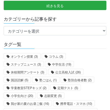
続きを見る
カテゴリーから記事を探す
カ
テ
ゴ
タグ一覧
リ
ー
オンライン授業
(3)
コラム
(3)
か
ら
ステップニュース
(3)
中学生活
(19)
記
休校期間アンケート
(3)
公立高校入試
(26)
事
国語読解
(5)
塾ごはん
(1)
塾別合格者数
(2)
を
探
学童教室STEPキッズ
(2)
定期テスト
(5)
す
小学生向け
(20)
志願変更
(5)
我が家の夏のお昼ご飯
(16)
携帯電話・スマホ
(10)