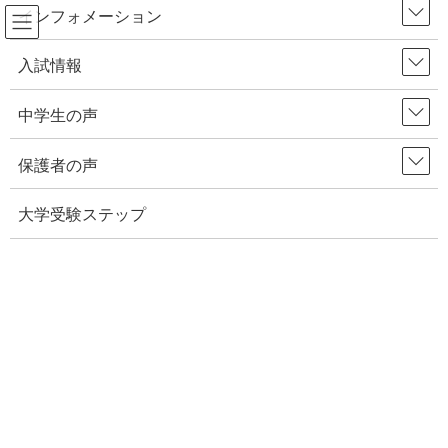
インフォメーション
コ
ナ
入試情報
ン
ビ
テ
ゲ
中学生の声
ン
ー
ツ
シ
保護者の声
へ
ョ
ス
ン
大学受験ステップ
キ
に
ッ
移
プ
動
2018年7月20日
中学生の声
中学校での部活週２日のお休みについて④
みなさんご存知のように、スポーツ庁は３月に「運動部活動の総